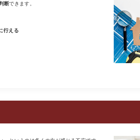
判断
できます。
に行える