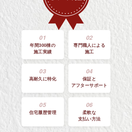
01
02
年間300棟の
専門職人による
施工実績
施工
03
04
高耐久に特化
保証と
アフターサポート
05
06
住宅履歴管理
柔軟な
支払い方法