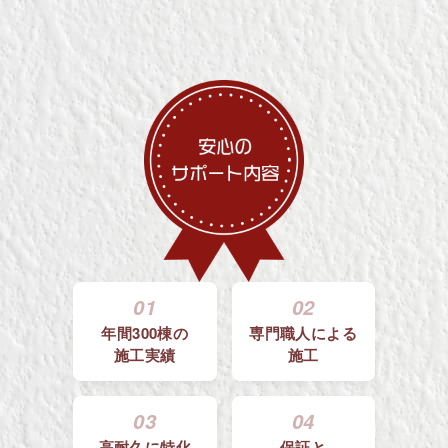
01
02
年間300棟の
専門職人による
施工実績
施工
03
04
高耐久に特化
保証と