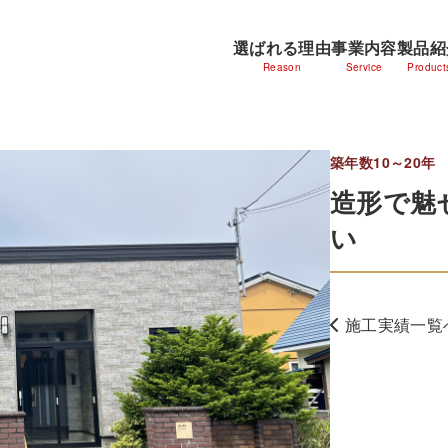
選ばれる理由
事業内容
製品紹
Reason
Service
Product
築年数10～20年
造形で魅
い
施工実績一覧