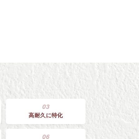
03
高耐久に特化
06