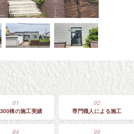
01
02
300棟の
施工実績
専門職人による
施工
04
05