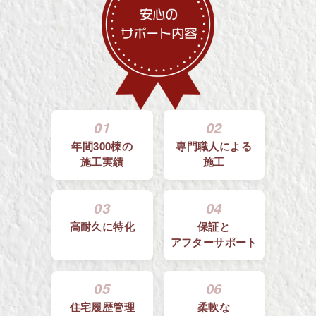
01
02
年間300棟の
専門職人による
施工実績
施工
03
04
高耐久に特化
保証と
アフターサポート
05
06
住宅履歴管理
柔軟な