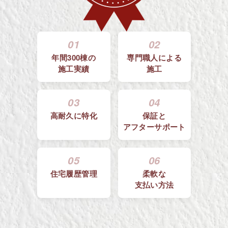
01
02
年間300棟の
専門職人による
施工実績
施工
03
04
高耐久に特化
保証と
アフターサポート
05
06
住宅履歴管理
柔軟な
支払い方法