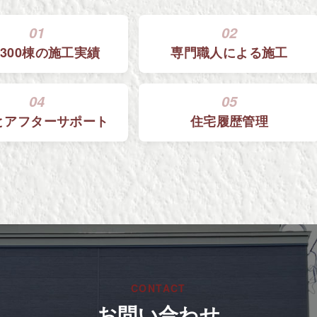
01
02
300棟の
施工実績
専門職人による
施工
04
05
と
アフターサポート
住宅履歴管理
CONTACT
お問い合わせ