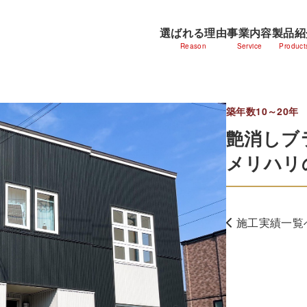
選ばれる理由
事業内容
製品紹
Reason
Service
Product
築年数10～20年
艶消しブ
メリハリ
施工実績一覧