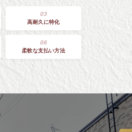
03
高耐久に特化
06
柔軟な
支払い方法