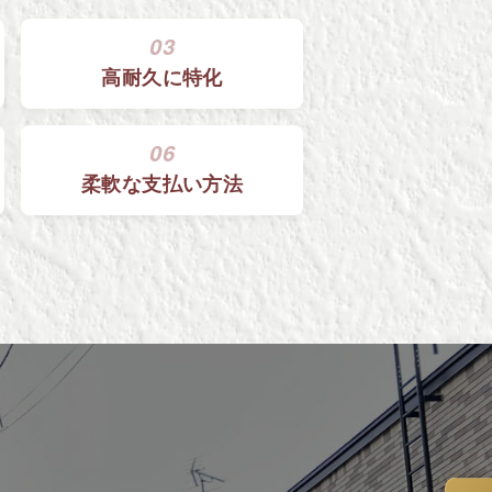
03
高耐久に特化
06
柔軟な
支払い方法