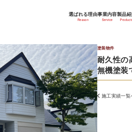
選ばれる理由
事業内容
製品紹
Reason
Service
Product
塗装物件
耐久性の
無機塗装
施工実績一覧