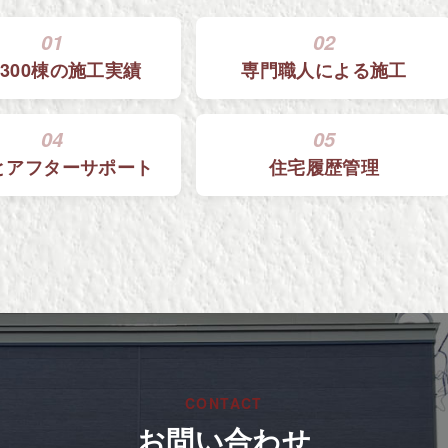
01
02
300棟の
施工実績
専門職人による
施工
04
05
と
アフターサポート
住宅履歴管理
CONTACT
お問い合わせ