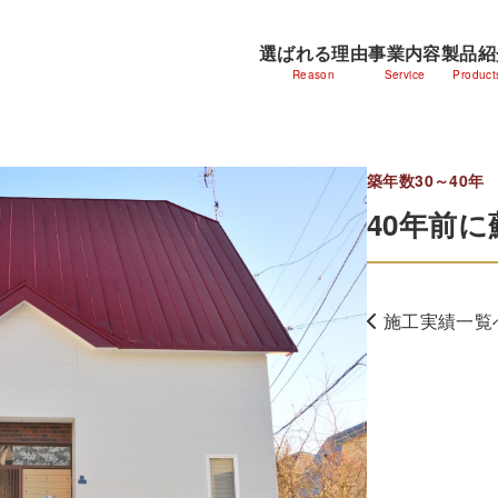
選ばれる理由
事業内容
製品紹
Reason
Service
Product
築年数30～40年
40年前
施工実績一覧