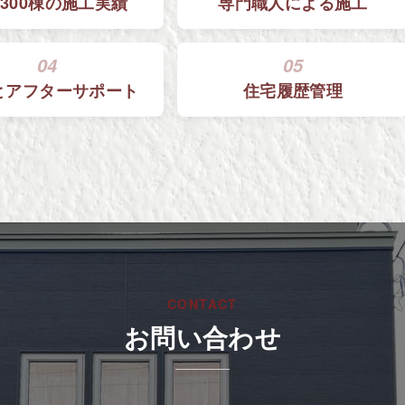
300棟の
施工実績
専門職人による
施工
04
05
と
アフターサポート
住宅履歴管理
CONTACT
お問い合わせ