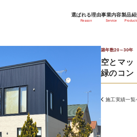
選ばれる理由
事業内容
製品紹
Reason
Service
Product
築年数20～30年
空とマッ
緑のコン
施工実績一覧