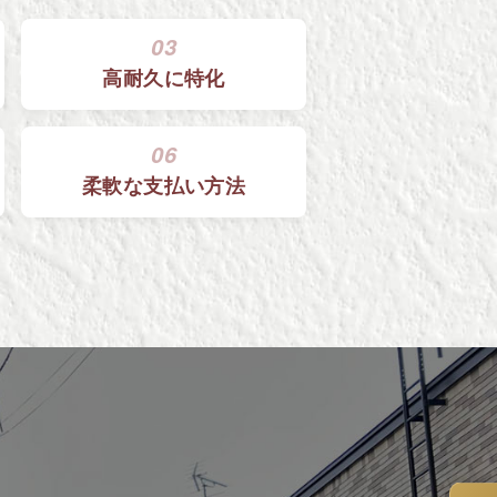
03
高耐久に特化
06
柔軟な
支払い方法