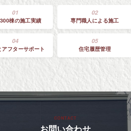
01
02
300棟の
施工実績
専門職人による
施工
04
05
と
アフターサポート
住宅履歴管理
CONTACT
お問い合わせ