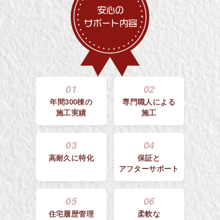
01
02
年間300棟の
専門職人による
施工実績
施工
03
04
高耐久に特化
保証と
アフターサポート
05
06
住宅履歴管理
柔軟な