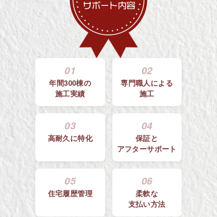
01
02
年間300棟の
専門職人による
施工実績
施工
03
04
高耐久に特化
保証と
アフターサポート
05
06
住宅履歴管理
柔軟な
支払い方法