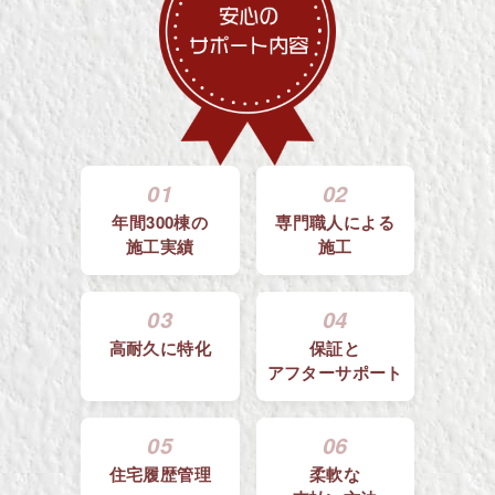
01
02
年間300棟の
専門職人による
施工実績
施工
03
04
高耐久に特化
保証と
アフターサポート
05
06
住宅履歴管理
柔軟な