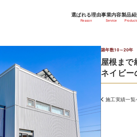
選ばれる理由
事業内容
製品紹
Reason
Service
Product
築年数10～20年
屋根まで
ネイビー
施工実績一覧