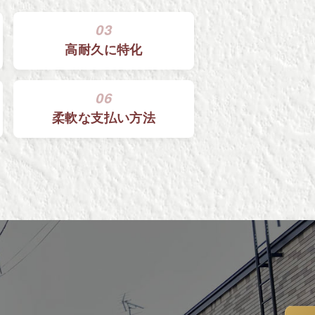
03
高耐久に特化
06
柔軟な
支払い方法