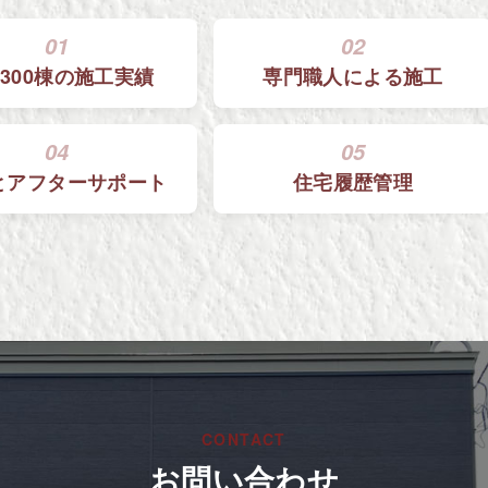
01
02
300棟の
施工実績
専門職人による
施工
04
05
と
アフターサポート
住宅履歴管理
CONTACT
お問い合わせ