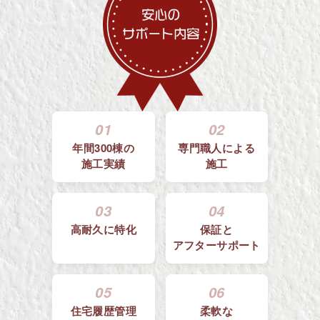
01
02
年間300棟の
専門職人による
施工実績
施工
03
04
高耐久に特化
保証と
アフターサポート
05
06
住宅履歴管理
柔軟な