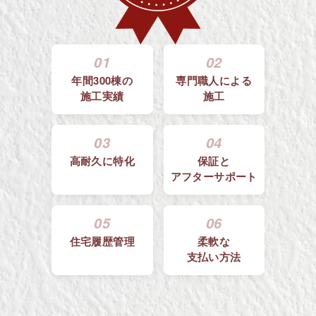
01
02
年間300棟の
専門職人による
施工実績
施工
03
04
高耐久に特化
保証と
アフターサポート
05
06
住宅履歴管理
柔軟な
支払い方法