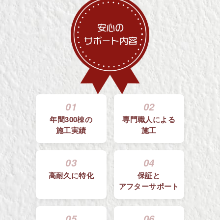
01
02
年間300棟の
専門職人による
施工実績
施工
03
04
高耐久に特化
保証と
アフターサポート
05
06