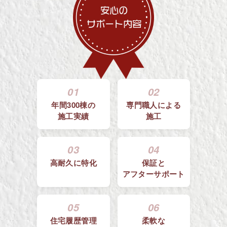
01
02
年間300棟の
専門職人による
施工実績
施工
03
04
高耐久に特化
保証と
アフターサポート
05
06
住宅履歴管理
柔軟な