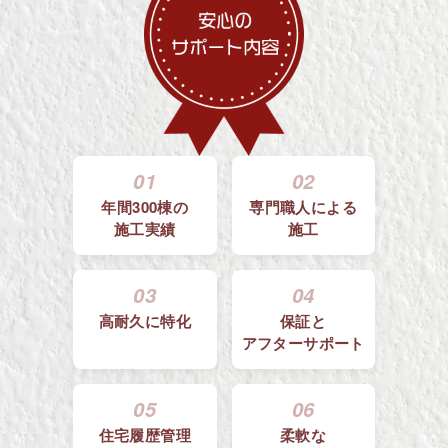
01
02
年間300棟の
専門職人による
施工実績
施工
03
04
高耐久に特化
保証と
アフターサポート
05
06
住宅履歴管理
柔軟な