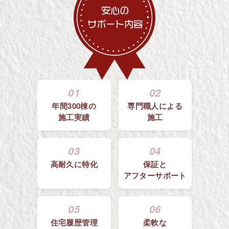
01
02
年間300棟の
専門職人による
施工実績
施工
03
04
高耐久に特化
保証と
アフターサポート
05
06
住宅履歴管理
柔軟な