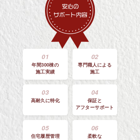
01
02
年間300棟の
専門職人による
施工実績
施工
03
04
高耐久に特化
保証と
アフターサポート
05
06
住宅履歴管理
柔軟な