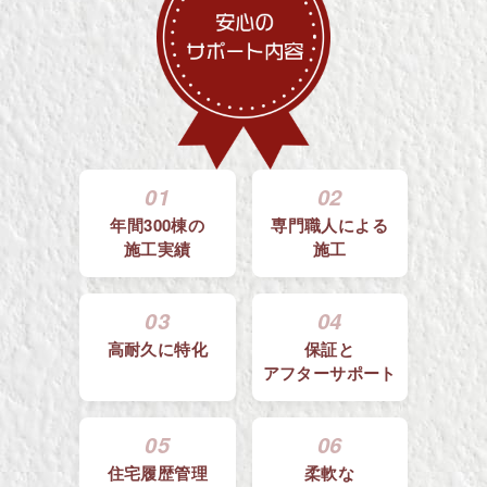
01
02
年間300棟の
専門職人による
施工実績
施工
03
04
高耐久に特化
保証と
アフターサポート
05
06
住宅履歴管理
柔軟な