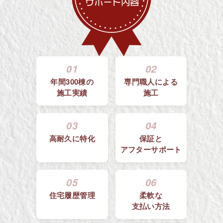
01
02
年間300棟の
専門職人による
施工実績
施工
03
04
高耐久に特化
保証と
アフターサポート
05
06
住宅履歴管理
柔軟な
支払い方法