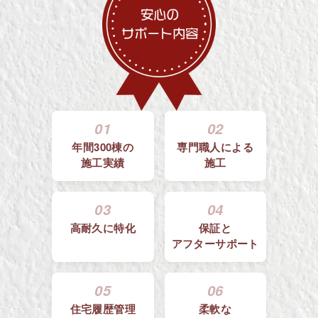
01
02
年間300棟の
専門職人による
施工実績
施工
03
04
高耐久に特化
保証と
アフターサポート
05
06
住宅履歴管理
柔軟な