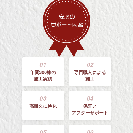
01
02
年間300棟の
専門職人による
施工実績
施工
03
04
高耐久に特化
保証と
アフターサポート
05
06