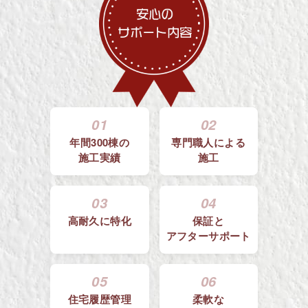
01
02
年間300棟の
専門職人による
施工実績
施工
03
04
高耐久に特化
保証と
アフターサポート
05
06
住宅履歴管理
柔軟な