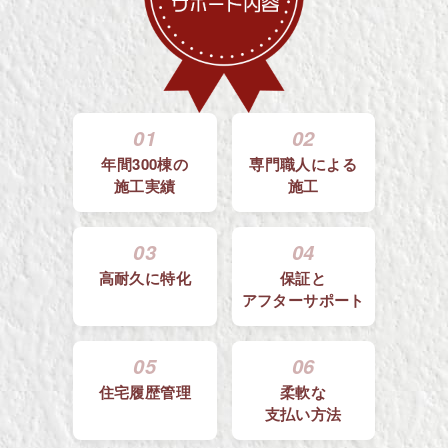
01
02
年間300棟の
専門職人による
施工実績
施工
03
04
高耐久に特化
保証と
アフターサポート
05
06
住宅履歴管理
柔軟な
支払い方法