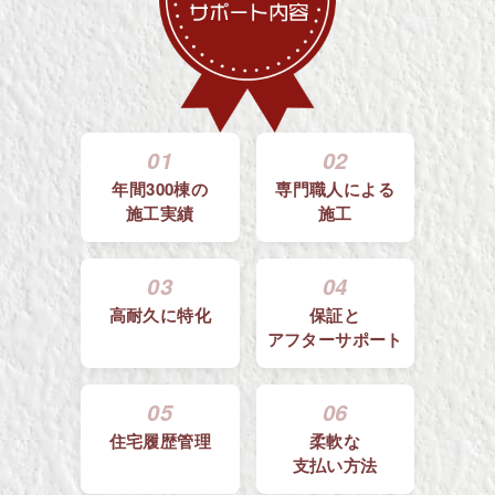
01
02
年間300棟の
専門職人による
施工実績
施工
03
04
高耐久に特化
保証と
アフターサポート
05
06
住宅履歴管理
柔軟な
支払い方法